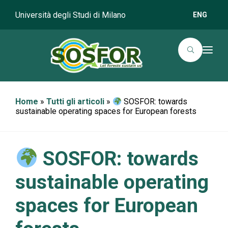
Università degli Studi di Milano
ENG
T
o
g
g
l
e
n
Home
»
Tutti gli articoli
»
SOSFOR: towards
a
sustainable operating spaces for European forests
v
i
g
a
t
SOSFOR: towards
i
o
n
sustainable operating
spaces for European